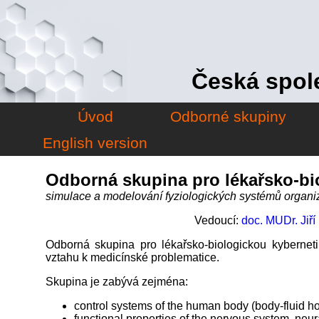
Česká spol
Úvod
Odborné skupiny
English version
Odborná skupina pro lékařsko-bi
simulace a modelování fyziologických systémů organi
Vedoucí:
doc. MUDr. Jiří
Odborná skupina pro lékařsko-biologickou kyberne
vztahu k medicínské problematice.
Skupina je zabývá zejména:
control systems of the human body (body-fluid h
functional properties of the nervous system, neu