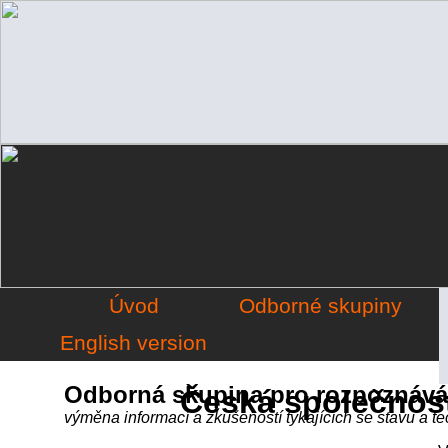
Úvod
Odborné skupiny
English version
Odborná skupina pro rozpoznává
Česká společnost
výměna informací a zkušeností týkajících se stavu a t